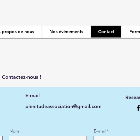
 propos de nous
Nos événements
Contact
Formu
? Contactez-nous !
E-mail
Résea
plenitudeassociation@gmail.com
Nom
E-mail