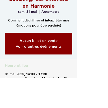
en Harmonie
sam. 31 mai
  |  
Annemasse
Comment déchiffrer et interpréter mes
émotions pour être serein(e)
Aucun billet en vente
Voir d'autres événements
Heure et lieu
31 mai 2025, 14:00 – 17:30
Annemasse, Complexe Martin Luther-King,
Pl. Martin Luther King, 74100 Annemasse,
France
Partager cet événement