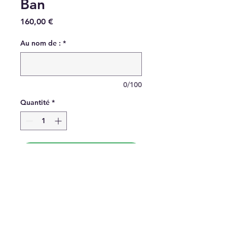
Ban
Prix
160,00 €
Au nom de :
*
0/100
Quantité
*
Ajouter aux dons
Distribution de viande pour
une à plusieurs famille(s) au
Bangladesh