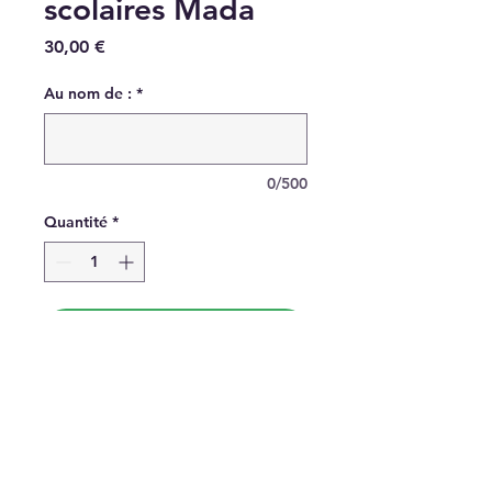
scolaires Mada
Prix
30,00 €
Au nom de :
*
0/500
Quantité
*
Ajouter aux dons
Pack complet de fourniture
scolaire pour un enfant à
Madagascar