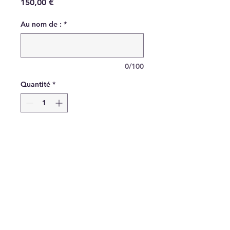
Prix
150,00 €
Au nom de :
*
0/100
Quantité
*
Ajouter aux dons
Un repas pour tout un
orphelinat à Madagascar
Plenitude
Suivez nous !
Association loi 1901